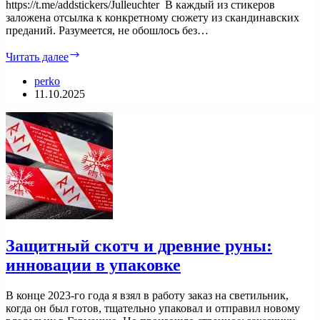
https://t.me/addstickers/Julleuchter В каждый из стикеров
заложена отсылка к конкретному сюжету из скандинавских
преданий. Разумеется, не обошлось без…
Стикер-
Читать далее
пак:
Подслушано
perko
в
11.10.2025
Асгарде
Защитный скотч и древние руны:
инновации в упаковке
В конце 2023-го года я взял в работу заказ на светильник,
когда он был готов, тщательно упаковал и отправил новому